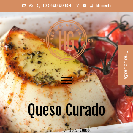
(+34)946545816
Mi cuenta
Presupuesto
Queso Curado
Inicio
/ Queso Curado