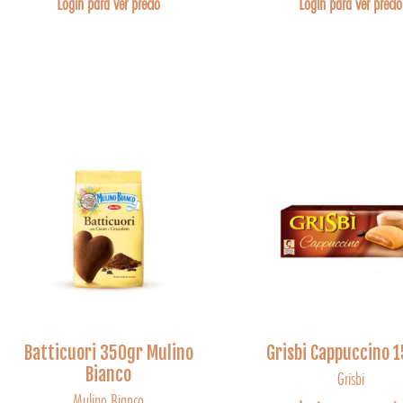
Login para ver precio
Login para ver precio
Batticuori 350gr Mulino
Grisbi Cappuccino 
Bianco
Grisbi
Mulino Bianco