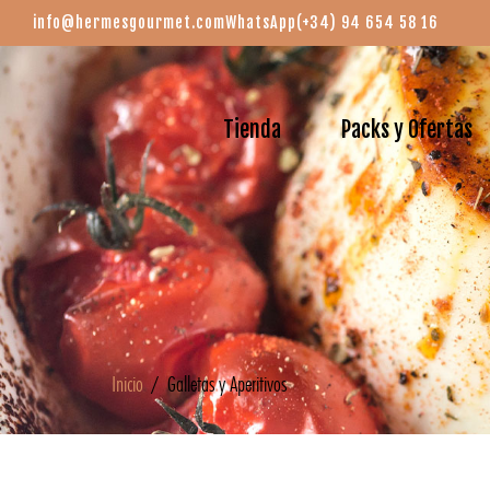
info@hermesgourmet.com
WhatsApp
(+34) 94 654 58 16
Tienda
Packs y Ofertas
Inicio
/ Galletas y Aperitivos