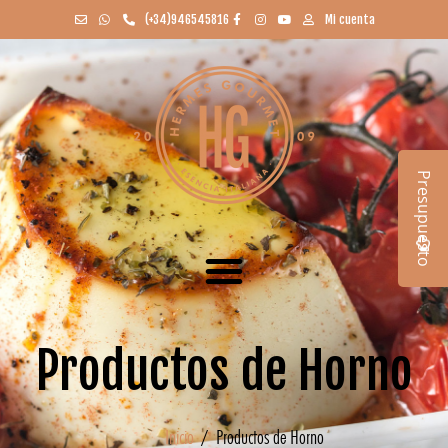
(+34)946545816
Mi cuenta
Presupuesto
Productos de Horno
Inicio
/ Productos de Horno