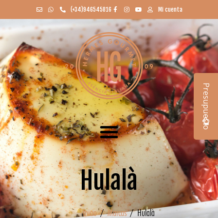
(+34)946545816
Mi cuenta
Presupuesto
Hulalà
Inicio
/
Marcas
/ Hulalà