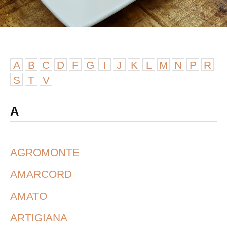
A
B
C
D
F
G
I
J
K
L
M
N
P
R
S
T
V
A
AGROMONTE
AMARCORD
AMATO
ARTIGIANA