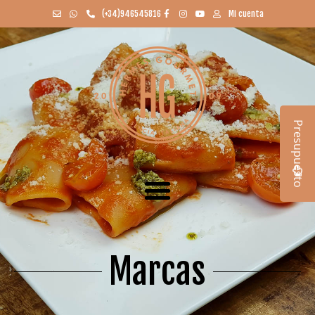
(+34)946545816
Mi cuenta
Presupuesto
Marcas