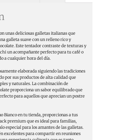
n
n unas deliciosas galletas italianas que
na galleta suave con un relleno rico y
colate. Este tentador contraste de texturas y
cchi un acompañante perfecto para tu café o
o a cualquier hora del día.
osamente elaborada siguiendo las tradiciones
do por sus productos de alta calidad que
mples y naturales. La combinación de
colate proporciona un sabor equilibrado que
erfecto para aquellos que aprecian un postre
o Bianco en tu tienda, proporcionas a tus
nack premium que es ideal para familias,
o especial para los amantes de las galletas.
én excelentes para compartir en reuniones
 una experiencia culinaria que es tanto