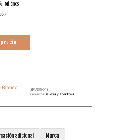
 italianas
ado
 precio
o Bianco
SKU
800048
Categoría
Galletas y Aperitivos
mación adicional
Marca