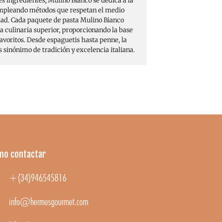
es ingredientes, Mulino Bianco se dedica a la
empleando métodos que respetan el medio
dad. Cada paquete de pasta Mulino Bianco
a culinaria superior, proporcionando la base
favoritos. Desde espaguetis hasta penne, la
 sinónimo de tradición y excelencia italiana.
mo contactar
+(34)946545816
info@hermesgourmet.com