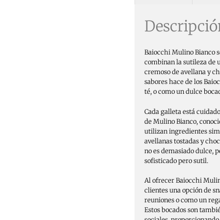
Descripció
Baiocchi Mulino Bianco so
combinan la sutileza de u
cremoso de avellana y cho
sabores hace de los Baio
té, o como un dulce bocad
Cada galleta está cuidad
de Mulino Bianco, conoci
utilizan ingredientes si
avellanas tostadas y cho
no es demasiado dulce, p
sofisticado pero sutil.
Al ofrecer Baiocchi Mulin
clientes una opción de s
reuniones o como un regal
Estos bocados son tambi
sociales, proporcionando