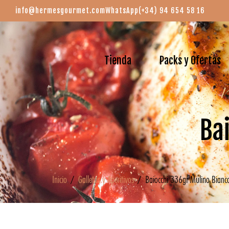
info@hermesgourmet.com
WhatsApp
(+34) 94 654 58 16
Tienda
Packs y Ofertas
Ba
Inicio
/
Galletas y Aperitivos
/ Baiocchi 336gr Mulino Bianc