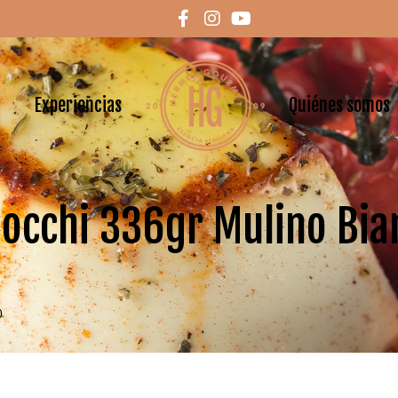
Experiencias
Quiénes somos
iocchi 336gr Mulino Bia
o