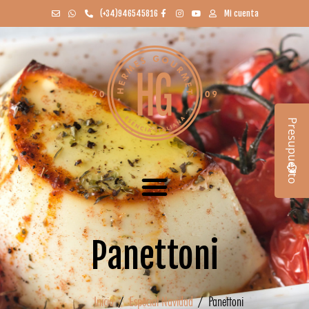
(+34)946545816
Mi cuenta
Presupuesto
Panettoni
Inicio
/
Especial Navidad
/ Panettoni