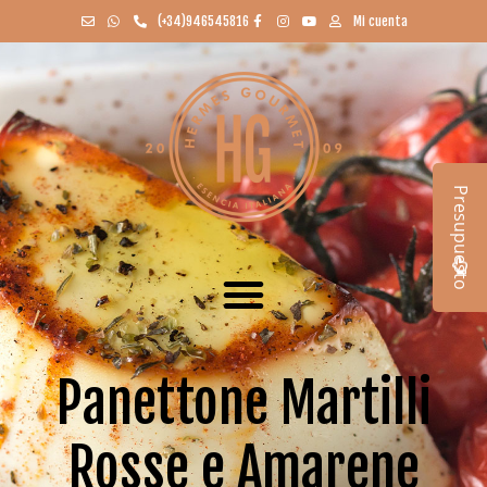
(+34)946545816
Mi cuenta
Presupuesto
Panettone Martilli
Rosse e Amarene