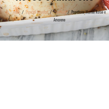
Inicio
/
Especial Navidad
/
Panettoni
/ Panettone Martilli Rosse e
Amarene