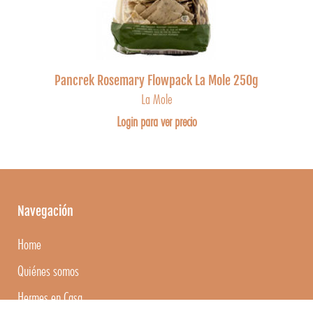
Pancrek Rosemary Flowpack La Mole 250g
La Mole
Login para ver precio
Navegación
Home
Quiénes somos
Hermes en Casa