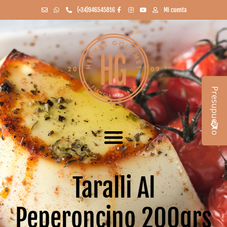
(+34)946545816
Mi cuenta
Presupuesto
Taralli Al
Peperoncino 200grs