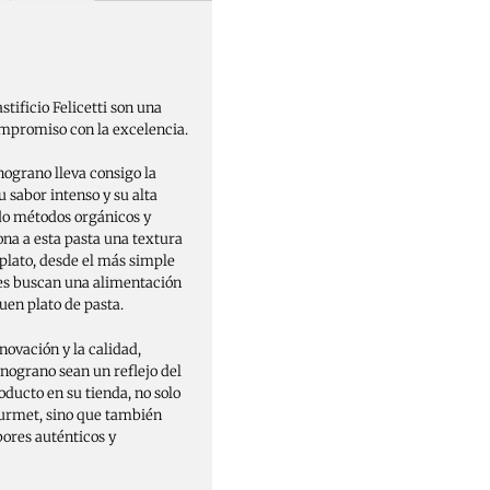
tificio Felicetti son una
compromiso con la excelencia.
ograno lleva consigo la
u sabor intenso y su alta
ndo métodos orgánicos y
ona a esta pasta una textura
 plato, desde el más simple
nes buscan una alimentación
uen plato de pasta.
nnovación y la calidad,
onograno sean un reflejo del
roducto en su tienda, no solo
ourmet, sino que también
bores auténticos y