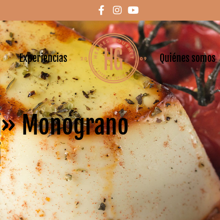
Experiencias
Quiénes somos
li» Monograno
i