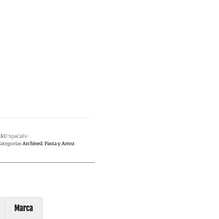
SKU
SpaCaFe
ategorías
Archived
,
Pasta y Arroz
Marca