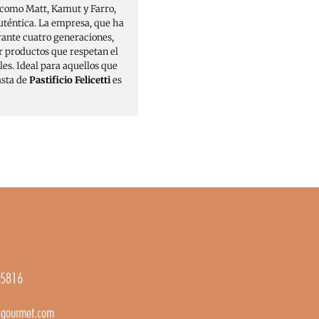
, como Matt, Kamut y Farro,
uténtica. La empresa, que ha
urante cuatro generaciones,
r productos que respetan el
es. Ideal para aquellos que
asta de
Pastificio Felicetti
es
5816
gourmet.com