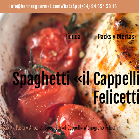
info@hermesgourmet.com
WhatsApp
(+34) 94 654 58 16
Tienda
Packs y Ofertas
Spaghetti «il Cappel
Felicett
Inicio
/
Pasta y Arroz
/ Spaghetti «il Cappelli» Monograno Felicetti