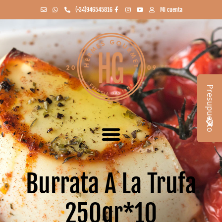
(+34)946545816
Mi cuenta
Presupuesto
Burrata A La Trufa
250gr*10