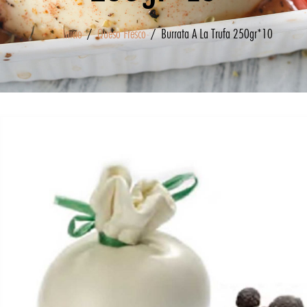
Inicio
/
Queso Fresco
/ Burrata A La Trufa 250gr*10