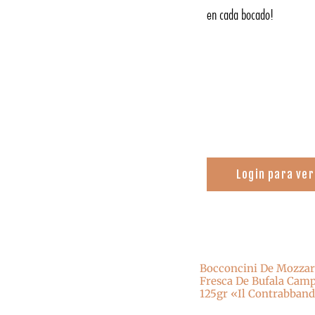
en cada bocado!
Login para ver
Bocconcini De Mozzar
Fresca De Bufala Cam
125gr «Il Contrabband