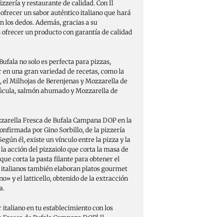
izzería y restaurante de calidad. Con Il
ofrecer un sabor auténtico italiano que hará
n los dedos. Además, gracias a su
s ofrecer un producto con garantía de calidad
ufala no solo es perfecta para pizzas,
r en una gran variedad de recetas, como la
 el Milhojas de Berenjenas y Mozzarella de
 rúcula, salmón ahumado y Mozzarella de
zzarella Fresca de Bufala Campana DOP en la
onfirmada por Gino Sorbillo, de la pizzería
Según él, existe un vínculo entre la pizza y la
a acción del pizzaiolo que corta la masa de
 que corta la pasta filante para obtener el
 italianos también elaboran platos gourmet
o» y el latticello, obtenido de la extracción
a.
r italiano en tu establecimiento con los