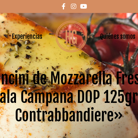
Experiencias
Quiénes somos
ncini de Mozzarella Fre
ala Campana DOP 125gr
Contrabbandiere»