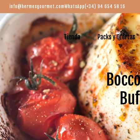
info@hermesgourmet.com
WhatsApp
(+34) 94 654 58 16
Tienda
Packs y Ofertas
Bocco
Buf