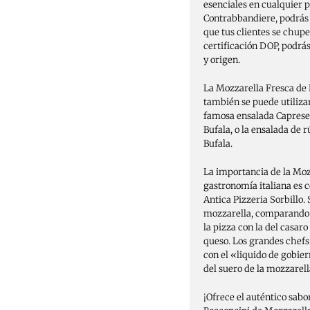
esenciales en cualquier p
Contrabbandiere, podrás 
que tus clientes se chupe
certificación DOP, podrá
y origen.
La Mozzarella Fresca de B
también se puede utiliza
famosa ensalada Caprese,
Bufala, o la ensalada de
Bufala.
La importancia de la Mo
gastronomía italiana es c
Antica Pizzeria Sorbillo. 
mozzarella, comparando l
la pizza con la del casaro
queso. Los grandes chefs
con el «liquido de gobiern
del suero de la mozzarell
¡Ofrece el auténtico sabo