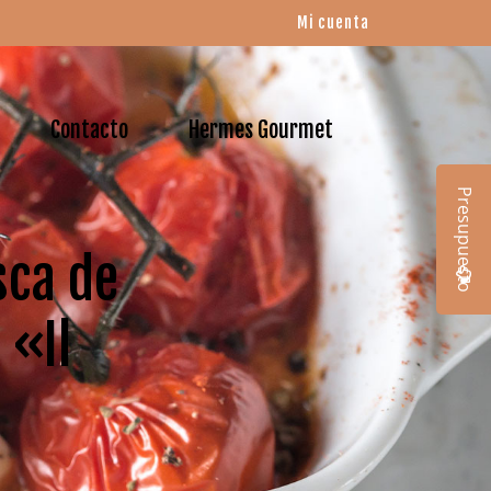
Mi cuenta
Contacto
Hermes Gourmet
Presupuesto
sca de
 «Il