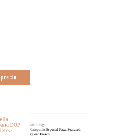
 precio
ella
pana DOP
SKU
125g+
iere»
Categorías
Especial Pizza
,
Featured
,
Queso Fresco