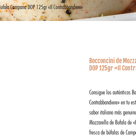
 Bufala Campana DOP 125gr «Il Contrabbandiere»
Bocconcini de Mozz
DOP 125gr «Il Cont
Consigue los auténticos Bo
Contrabbandiere» en tu est
sabor italiano más genuino
Mozzarella de Bufala de «
fresca de búfalas de Campa