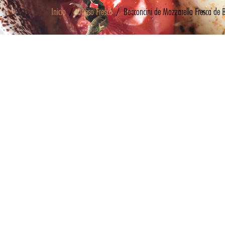
Inicio
/
Queso Fresco
/ Bocconcini de Mozzarella Fresca de