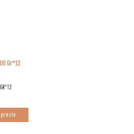
400 Gr*12
 GR*12
 precio