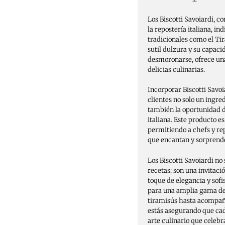
Los Biscotti Savoiardi, co
la repostería italiana, in
tradicionales como el Tir
sutil dulzura y su capaci
desmoronarse, ofrece un
delicias culinarias.
Incorporar Biscotti Savoia
clientes no solo un ingred
también la oportunidad de
italiana. Este producto es
permitiendo a chefs y rep
que encantan y sorprend
Los Biscotti Savoiardi 
recetas; son una invitac
toque de elegancia y sofis
para una amplia gama de 
tiramisús hasta acompaña
estás asegurando que cad
arte culinario que celebra