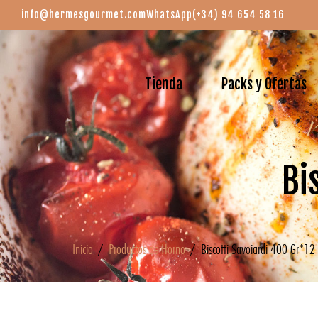
info@hermesgourmet.com
WhatsApp
(+34) 94 654 58 16
Tienda
Packs y Ofertas
Bi
Inicio
/
Productos de Horno
/ Biscotti Savoiardi 400 Gr*12