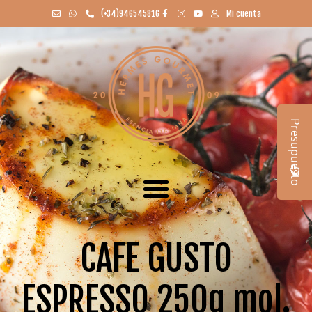
(+34)946545816
Mi cuenta
Presupuesto
CAFE GUSTO
ESPRESSO 250g mol.