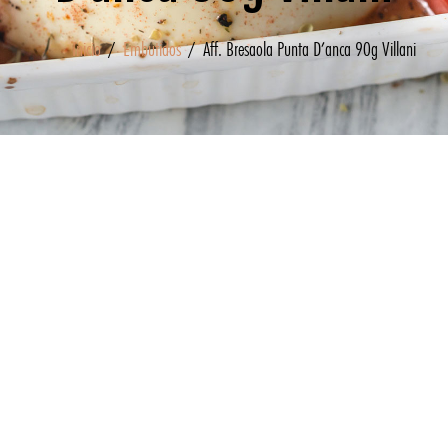
Inicio
/
Embutidos
/ Aff. Bresaola Punta D’anca 90g Villani