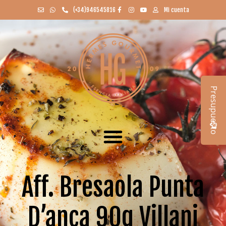
(+34)946545816
Mi cuenta
Presupuesto
Aff. Bresaola Punta
D’anca 90g Villani