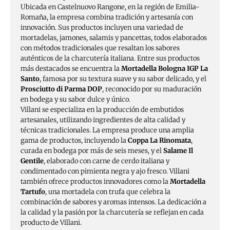
Ubicada en Castelnuovo Rangone, en la región de Emilia-
Romaña, la empresa combina tradición y artesanía con
innovación. Sus productos incluyen una variedad de
mortadelas, jamones, salamis y pancettas, todos elaborados
con métodos tradicionales que resaltan los sabores
auténticos de la charcutería italiana. Entre sus productos
más destacados se encuentra la
Mortadella Bologna IGP La
Santo
, famosa por su textura suave y su sabor delicado, y el
Prosciutto di Parma DOP
, reconocido por su maduración
en bodega y su sabor dulce y único​​​​.
Villani se especializa en la producción de embutidos
artesanales, utilizando ingredientes de alta calidad y
técnicas tradicionales. La empresa produce una amplia
gama de productos, incluyendo la
Coppa La Rinomata
,
curada en bodega por más de seis meses, y el
Salame Il
Gentile
, elaborado con carne de cerdo italiana y
condimentado con pimienta negra y ajo fresco. Villani
también ofrece productos innovadores como la
Mortadella
Tartufo
, una mortadela con trufa que celebra la
combinación de sabores y aromas intensos. La dedicación a
la calidad y la pasión por la charcutería se reflejan en cada
producto de Villani​​​​.