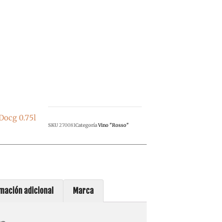
 Docg 0.75l
SKU
270081
Categoría
Vino "Rosso"
mación adicional
Marca