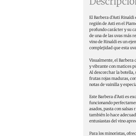
Descripció
El Barbera d’Asti Rinaldi 
región de Asti en el Piamo
profundo carácter y su ca
de una de las uvas más re
vino de Rinaldi es un eje
complejidad que esta uva
Visualmente, el Barbera d
y vibrante con matices p
Al descorchar la botella,
frutas rojas maduras, c
notas de vainilla y espec
Este Barbera d’Asti es e
funcionando perfectamen
asados, pasta con salsas 
también lo hace adecuado
entusiastas del vino apr
Para los minoristas, ofrec