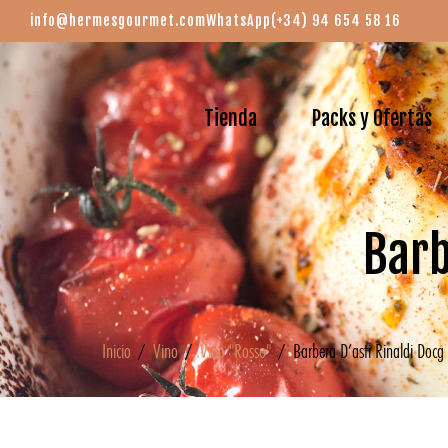
info@hermesgourmet.com
WhatsApp
(+34) 94 654 58 16
Tienda
Packs y Ofertas
Barb
Inicio
/
Vino
/
Vino "Rosso"
/ Barbera D’asti Rinaldi Docg