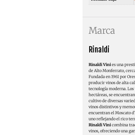
Marca
Rinaldi
Rinaldi Vini
es una presti
de Alto Monferrato, cerc
Fundada en 1961 por Ores
producir vinos de alta ca
tecnología moderna. Los 
hectáreas, se encuentran
cultivo de diversas varie
vinos distintivos y memor
encuentran el Moscato d’A
uno reflejando el rico terr
Rinaldi Vini
combina trad
vinos, ofreciendo una ga