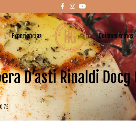
Experiencias
Quiénes somos
era D’asti Rinaldi Docg 
 0.75l