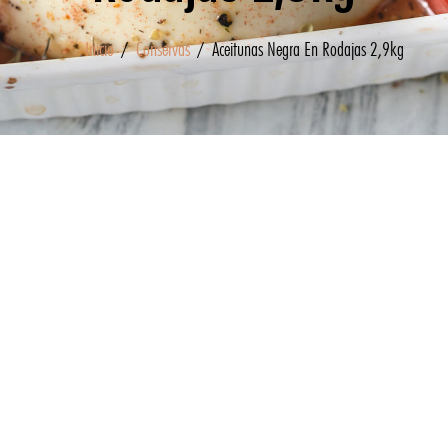
Inicio
/
Conservas
/ Aceitunas Negra En Rodajas 2,9kg