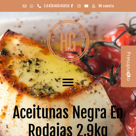
(+34)946545816
Mi cuenta
Presupuesto
Aceitunas Negra En
Rodajas 2,9kg